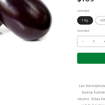
habitu
Cantidad
1 Kg
1/2
Cantidad
Reducir
cantidad
para
Berenjenas
Las berenjenas
buena fuente
neutro. Estas b