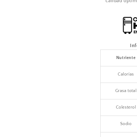
calidad óptim
In
Nutriente
Calorías
Grasa total
Colesterol
Sodio