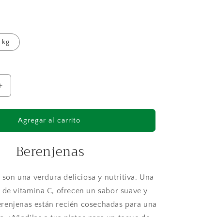
al
 kg
Aumentar
cantidad
para
Berenjenas
Agregar al carrito
Berenjenas
 son una verdura deliciosa y nutritiva. Una
 de vitamina C, ofrecen un sabor suave y
erenjenas están recién cosechadas para una