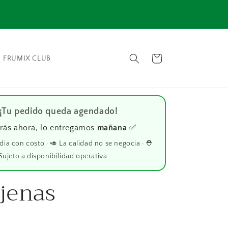
⚠️ En
📦 Envío gratis en compras mayores a $1000 📦
Carrito
FRUMIX CLUB
 ¡Tu pedido queda agendado!
rás ahora, lo entregamos
mañana
✅
 dia con costo · 🥑 La calidad no se negocia · ⛑️
Sujeto a disponibilidad operativa
jenas