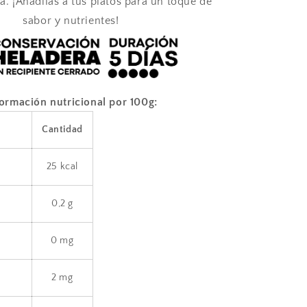
a. ¡Añadilas a tus platos para un toque de
sabor y nutrientes!
formación nutricional por 100g:
Cantidad
25 kcal
0,2 g
0 mg
2 mg