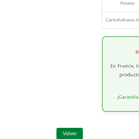
Potasio
Carbohidratos t
En Frumix, t
producto
¡Garantía
Volver