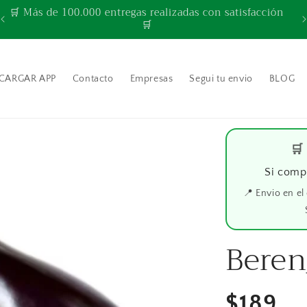
🛒 Más de 100.000 entregas realizadas con satisfacción
🛒
CARGAR APP
Contacto
Empresas
Segui tu envio
BLOG
🛒
Si comp
📍 Envio en el
Beren
Precio
$189