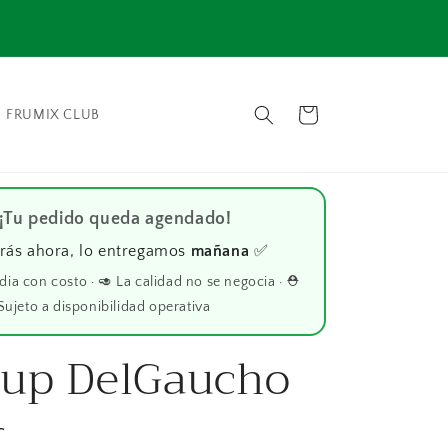
⚠️ En
📦 Envío gratis en compras mayores a $1000 📦
Carrito
FRUMIX CLUB
 ¡Tu pedido queda agendado!
rás ahora, lo entregamos
mañana
✅
 dia con costo · 🥑 La calidad no se negocia · ⛑️
Sujeto a disponibilidad operativa
hup DelGaucho
r