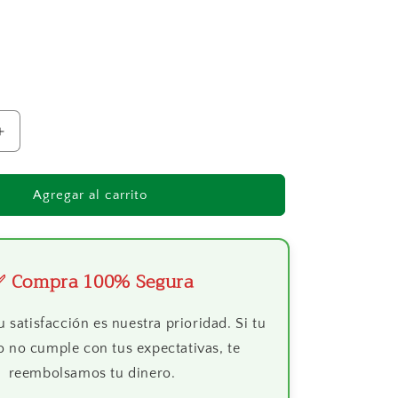
al
Aumentar
cantidad
para
Ketchup
Agregar al carrito
DelGaucho
950Gr
✅ Compra 100% Segura
u satisfacción es nuestra prioridad. Si tu
 no cumple con tus expectativas, te
reembolsamos tu dinero.