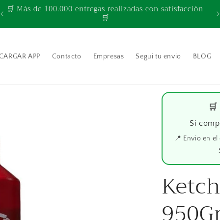
🛒 Más de 100.000 entregas realizadas con satisfacción
🛒
CARGAR APP
Contacto
Empresas
Segui tu envio
BLOG
🛒
Si comp
📍 Envio en el
Ketc
950G