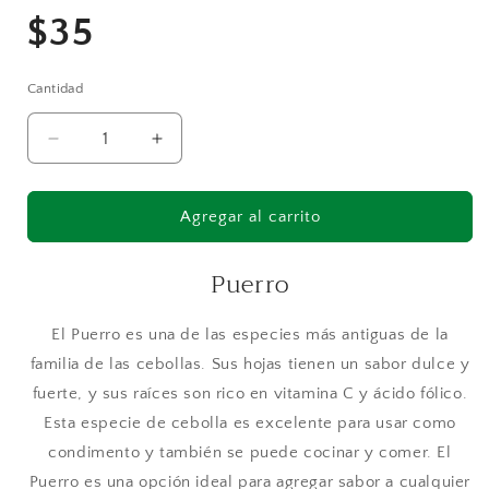
Precio
$35
habitual
Cantidad
Reducir
Aumentar
cantidad
cantidad
para
para
Puerro
Puerro
Agregar al carrito
Puerro
El Puerro es una de las especies más antiguas de la
familia de las cebollas. Sus hojas tienen un sabor dulce y
fuerte, y sus raíces son rico en vitamina C y ácido fólico.
Esta especie de cebolla es excelente para usar como
condimento y también se puede cocinar y comer. El
Puerro es una opción ideal para agregar sabor a cualquier