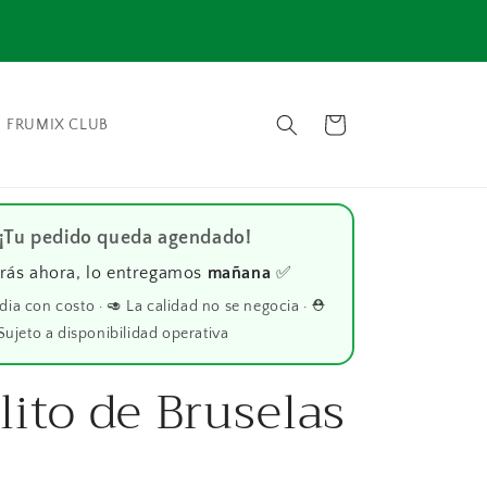
⚠️ En
📦 Envío gratis en compras mayores a $1000 📦
Carrito
FRUMIX CLUB
 ¡Tu pedido queda agendado!
rás ahora, lo entregamos
mañana
✅
 dia con costo · 🥑 La calidad no se negocia · ⛑️
Sujeto a disponibilidad operativa
lito de Bruselas