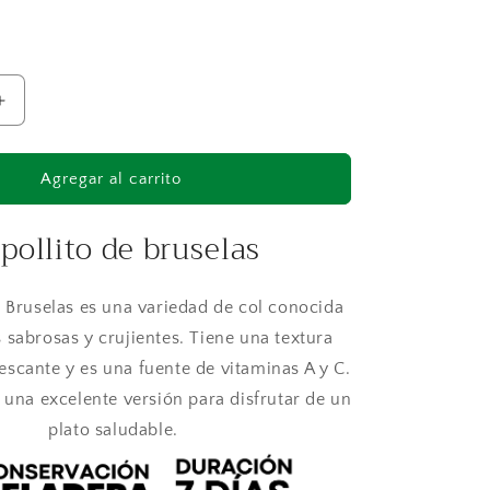
al
Aumentar
cantidad
para
Repollito
Agregar al carrito
de
Bruselas
pollito de bruselas
e Bruselas es una variedad de col conocida
 sabrosas y crujientes. Tiene una textura
rescante y es una fuente de vitaminas A y C.
 una excelente versión para disfrutar de un
plato saludable.