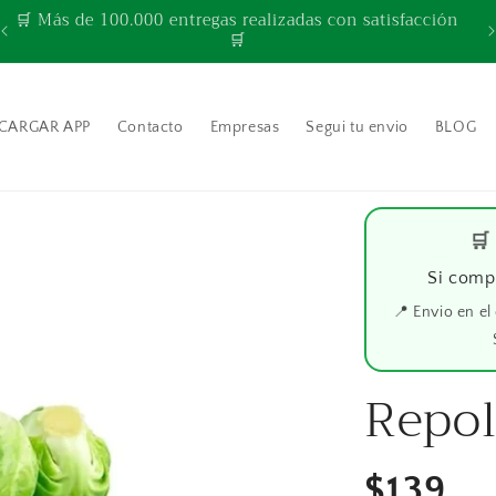
🛒 Más de 100.000 entregas realizadas con satisfacción
🛒
CARGAR APP
Contacto
Empresas
Segui tu envio
BLOG
🛒
Si comp
📍 Envio en el
Repol
Precio
$139