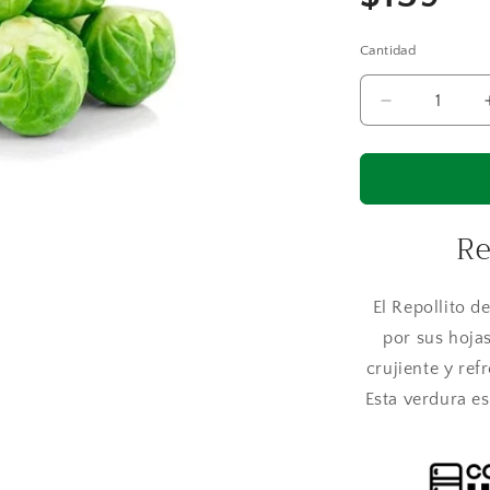
habitu
Cantidad
Reducir
cantidad
para
Repollito
de
Bruselas
Re
El Repollito d
por sus hojas
crujiente y ref
Esta verdura es