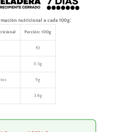
rmación nutricional a cada 100g:
ricional
Porción: 100g
s
43
0.3g
tos
9g
3.8g