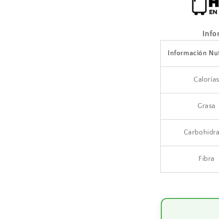
Info
Información Nut
Caloría
Grasa
Carbohidra
Fibra